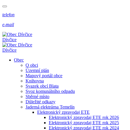
telefon
e-mail
Dívčice
Dívčice
Obec
O obci
Územní plán
Mapový portál obce
Knihovna
Svazek obcí Blata
Svoz komunálního odpadu
Sběrné místo
Důležité odkazy
Jaderná elektrárna Temelín
Elektronický zpravodaj ETE
Elektronický zpravodaj ETE rok 2026
Elektronický zpravodaj ETE rok 2025
Elektronický zpravodaj ETE rok 2024