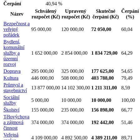
Čerpání
40,94 %
Schválený
Upravený
Skutečné
Čerpání
Název
rozpočet
(Kč)
rozpočet
(Kč)
čerpání
(Kč)
(%)
Bezpečnost a
veřejný
95 000,00
120 000,00
72 050,00
60,04
pořádek
Bydlení,
komunální
služby a
1 652 000,00
2 854 000,00
1 834 729,00
64,29
územní
rozvoj
Doprava
295 000,00
325 000,00
177 625,00
54,65
Kultura
446 000,00
508 000,00
403 788,00
79,49
Průmysl a
13 877 000,00
14 102 300,00
1 211 311,00
8,59
stavebnictví
Sociální
5 000,00
10 000,00
10 000,00
100,00
služby
Školství
155 000,00
235 000,00
156 898,00
66,77
Tělovýchova
a zájmová
374 000,00
374 000,00
192 442,00
51,46
činnost
Veřejná
4 109 000,00
4 892 500,00
4 389 211,00
89,71