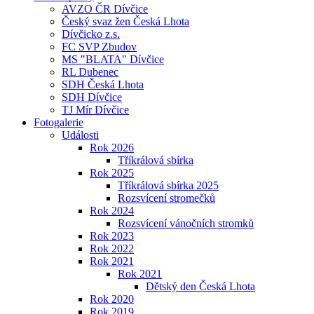
AVZO ČR Dívčice
Český svaz žen Česká Lhota
Dívčicko z.s.
FC SVP Zbudov
MS "BLATA" Dívčice
RL Dubenec
SDH Česká Lhota
SDH Dívčice
TJ Mír Dívčice
Fotogalerie
Události
Rok 2026
Tříkrálová sbírka
Rok 2025
Tříkrálová sbírka 2025
Rozsvícení stromečků
Rok 2024
Rozsvícení vánočních stromků
Rok 2023
Rok 2022
Rok 2021
Rok 2021
Dětský den Česká Lhota
Rok 2020
Rok 2019