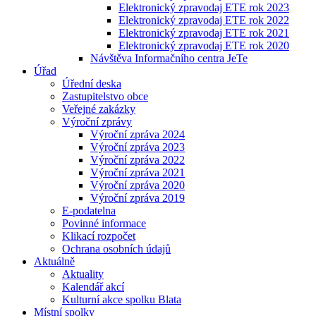
Elektronický zpravodaj ETE rok 2023
Elektronický zpravodaj ETE rok 2022
Elektronický zpravodaj ETE rok 2021
Elektronický zpravodaj ETE rok 2020
Návštěva Informačního centra JeTe
Úřad
Úřední deska
Zastupitelstvo obce
Veřejné zakázky
Výroční zprávy
Výroční zpráva 2024
Výroční zpráva 2023
Výroční zpráva 2022
Výroční zpráva 2021
Výroční zpráva 2020
Výroční zpráva 2019
E-podatelna
Povinné informace
Klikací rozpočet
Ochrana osobních údajů
Aktuálně
Aktuality
Kalendář akcí
Kulturní akce spolku Blata
Místní spolky