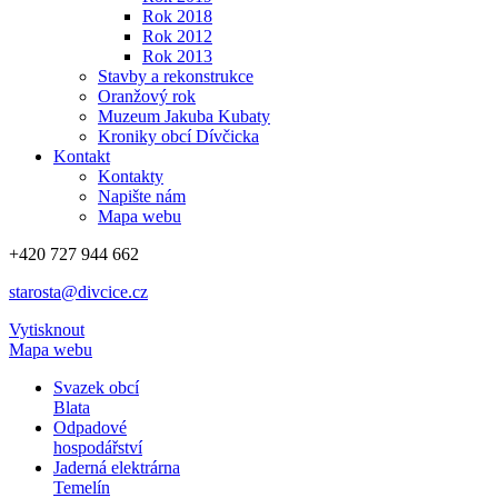
Rok 2018
Rok 2012
Rok 2013
Stavby a rekonstrukce
Oranžový rok
Muzeum Jakuba Kubaty
Kroniky obcí Dívčicka
Kontakt
Kontakty
Napište nám
Mapa webu
+420 727 944 662
starosta@divcice.cz
Vytisknout
Mapa webu
Svazek obcí
Blata
Odpadové
hospodářství
Jaderná elektrárna
Temelín