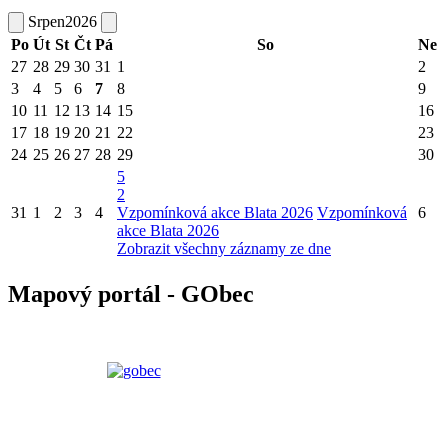
Srpen
2026
Po
Út
St
Čt
Pá
So
Ne
27
28
29
30
31
1
2
3
4
5
6
7
8
9
10
11
12
13
14
15
16
17
18
19
20
21
22
23
24
25
26
27
28
29
30
5
2
31
1
2
3
4
Vzpomínková akce Blata 2026
Vzpomínková
6
akce Blata 2026
Zobrazit všechny záznamy ze dne
Mapový portál - GObec