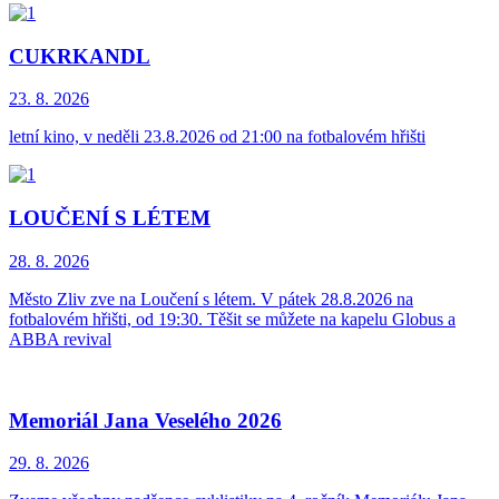
CUKRKANDL
23. 8.
2026
letní kino, v neděli 23.8.2026 od 21:00 na fotbalovém hřišti
LOUČENÍ S LÉTEM
28. 8.
2026
Město Zliv zve na Loučení s létem. V pátek 28.8.2026 na
fotbalovém hřišti, od 19:30. Těšit se můžete na kapelu Globus a
ABBA revival
Memoriál Jana Veselého 2026
29. 8.
2026