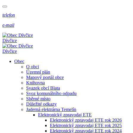
telefon
e-mail
Dívčice
Dívčice
Obec
O obci
Územní plán
Mapový portál obce
Knihovna
Svazek obcí Blata
Svoz komunálního odpadu
Sběrné místo
Důležité odkazy
Jaderná elektrárna Temelín
Elektronický zpravodaj ETE
Elektronický zpravodaj ETE rok 2026
Elektronický zpravodaj ETE rok 2025
Elektronický zpravodaj ETE rok 2024