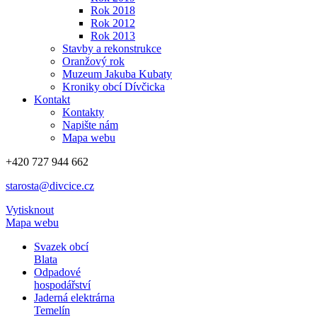
Rok 2018
Rok 2012
Rok 2013
Stavby a rekonstrukce
Oranžový rok
Muzeum Jakuba Kubaty
Kroniky obcí Dívčicka
Kontakt
Kontakty
Napište nám
Mapa webu
+420 727 944 662
starosta@divcice.cz
Vytisknout
Mapa webu
Svazek obcí
Blata
Odpadové
hospodářství
Jaderná elektrárna
Temelín