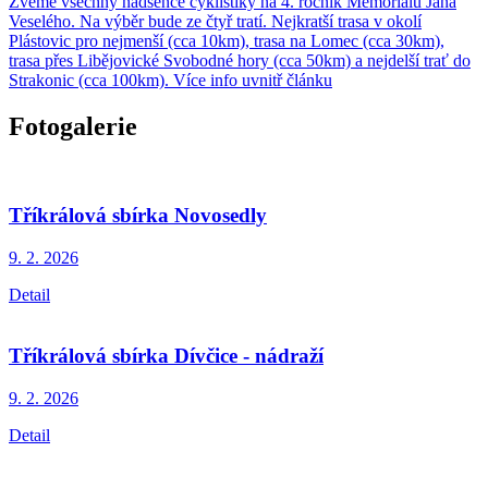
Zveme všechny nadšence cyklistiky na 4. ročník Memoriálu Jana
Veselého. Na výběr bude ze čtyř tratí. Nejkratší trasa v okolí
Plástovic pro nejmenší (cca 10km), trasa na Lomec (cca 30km),
trasa přes Libějovické Svobodné hory (cca 50km) a nejdelší trať do
Strakonic (cca 100km). Více info uvnitř článku
Fotogalerie
Tříkrálová sbírka Novosedly
9. 2.
2026
Detail
Tříkrálová sbírka Dívčice - nádraží
9. 2.
2026
Detail