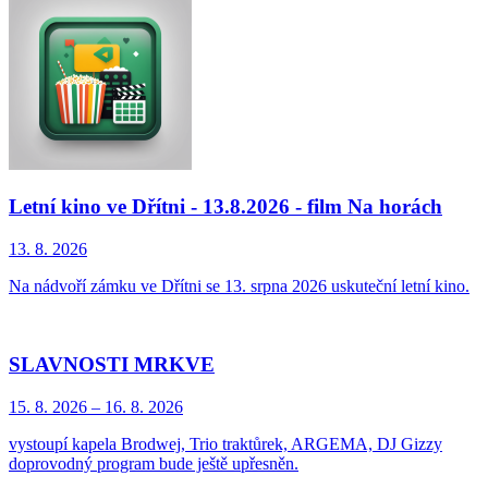
Letní kino ve Dřítni - 13.8.2026 - film Na horách
13. 8.
2026
Na nádvoří zámku ve Dřítni se 13. srpna 2026 uskuteční letní kino.
SLAVNOSTI MRKVE
15. 8.
2026
–
16. 8.
2026
vystoupí kapela Brodwej, Trio traktůrek, ARGEMA, DJ Gizzy
doprovodný program bude ještě upřesněn.