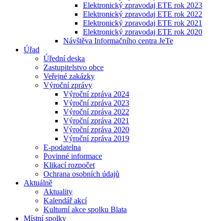
Elektronický zpravodaj ETE rok 2023
Elektronický zpravodaj ETE rok 2022
Elektronický zpravodaj ETE rok 2021
Elektronický zpravodaj ETE rok 2020
Návštěva Informačního centra JeTe
Úřad
Úřední deska
Zastupitelstvo obce
Veřejné zakázky
Výroční zprávy
Výroční zpráva 2024
Výroční zpráva 2023
Výroční zpráva 2022
Výroční zpráva 2021
Výroční zpráva 2020
Výroční zpráva 2019
E-podatelna
Povinné informace
Klikací rozpočet
Ochrana osobních údajů
Aktuálně
Aktuality
Kalendář akcí
Kulturní akce spolku Blata
Místní spolky