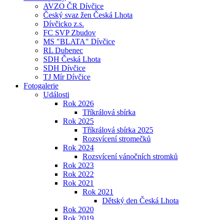
AVZO ČR Dívčice
Český svaz žen Česká Lhota
Dívčicko z.s.
FC SVP Zbudov
MS "BLATA" Dívčice
RL Dubenec
SDH Česká Lhota
SDH Dívčice
TJ Mír Dívčice
Fotogalerie
Události
Rok 2026
Tříkrálová sbírka
Rok 2025
Tříkrálová sbírka 2025
Rozsvícení stromečků
Rok 2024
Rozsvícení vánočních stromků
Rok 2023
Rok 2022
Rok 2021
Rok 2021
Dětský den Česká Lhota
Rok 2020
Rok 2019