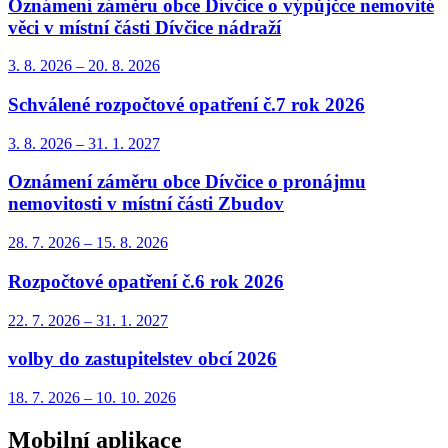
Oznámení záměru obce Dívčice o výpůjčce nemovité
věci v místní části Dívčice nádraží
3. 8.
2026
–
20. 8.
2026
Schválené rozpočtové opatření č.7 rok 2026
3. 8.
2026
–
31. 1.
2027
Oznámení záměru obce Dívčice o pronájmu
nemovitosti v místní části Zbudov
28. 7.
2026
–
15. 8.
2026
Rozpočtové opatření č.6 rok 2026
22. 7.
2026
–
31. 1.
2027
volby do zastupitelstev obcí 2026
18. 7.
2026
–
10. 10.
2026
Mobilní aplikace