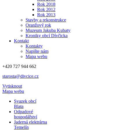
Rok 2018
Rok 2012
Rok 2013
Stavby a rekonstrukce
Oranžový rok
Muzeum Jakuba Kubaty
Kroniky obcí Dívčicka
Kontakt
Kontakty
Napište nám
Mapa webu
+420 727 944 662
starosta@divcice.cz
Vytisknout
Mapa webu
Svazek obcí
Blata
Odpadové
hospodářství
Jaderná elektrárna
Temelín