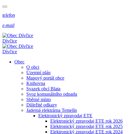
telefon
e-mail
Dívčice
Dívčice
Obec
O obci
Územní plán
Mapový portál obce
Knihovna
Svazek obcí Blata
Svoz komunálního odpadu
Sběrné místo
Důležité odkazy
Jaderná elektrárna Temelín
Elektronický zpravodaj ETE
Elektronický zpravodaj ETE rok 2026
Elektronický zpravodaj ETE rok 2025
Elektronický zpravodaj ETE rok 2024