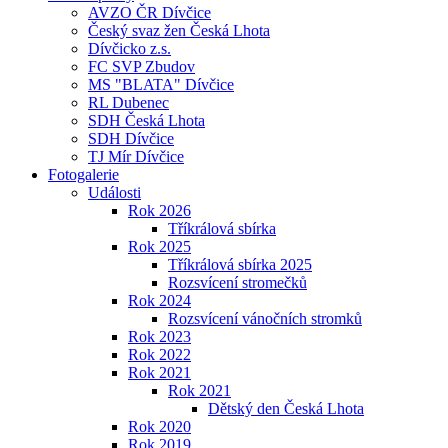
AVZO ČR Dívčice
Český svaz žen Česká Lhota
Dívčicko z.s.
FC SVP Zbudov
MS "BLATA" Dívčice
RL Dubenec
SDH Česká Lhota
SDH Dívčice
TJ Mír Dívčice
Fotogalerie
Události
Rok 2026
Tříkrálová sbírka
Rok 2025
Tříkrálová sbírka 2025
Rozsvícení stromečků
Rok 2024
Rozsvícení vánočních stromků
Rok 2023
Rok 2022
Rok 2021
Rok 2021
Dětský den Česká Lhota
Rok 2020
Rok 2019