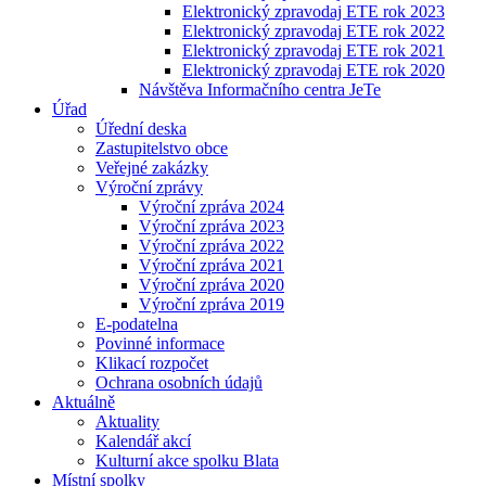
Elektronický zpravodaj ETE rok 2023
Elektronický zpravodaj ETE rok 2022
Elektronický zpravodaj ETE rok 2021
Elektronický zpravodaj ETE rok 2020
Návštěva Informačního centra JeTe
Úřad
Úřední deska
Zastupitelstvo obce
Veřejné zakázky
Výroční zprávy
Výroční zpráva 2024
Výroční zpráva 2023
Výroční zpráva 2022
Výroční zpráva 2021
Výroční zpráva 2020
Výroční zpráva 2019
E-podatelna
Povinné informace
Klikací rozpočet
Ochrana osobních údajů
Aktuálně
Aktuality
Kalendář akcí
Kulturní akce spolku Blata
Místní spolky